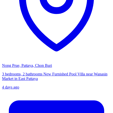
Nong Prue, Pattaya, Chon Buri
3 bedrooms, 2 bathrooms New Furnished Pool Villa near Wanasin
Market in East Pattaya
4 days ago