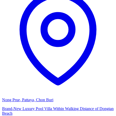
Nong Prue, Pattaya, Chon Buri
Brand-New Luxury Pool Villa Within Walking Distance of Dongtan
Beach