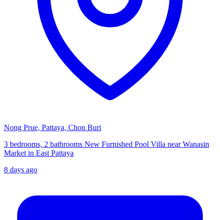
Nong Prue, Pattaya, Chon Buri
3 bedrooms, 2 bathrooms New Furnished Pool Villa near Wanasin
Market in East Pattaya
8 days ago