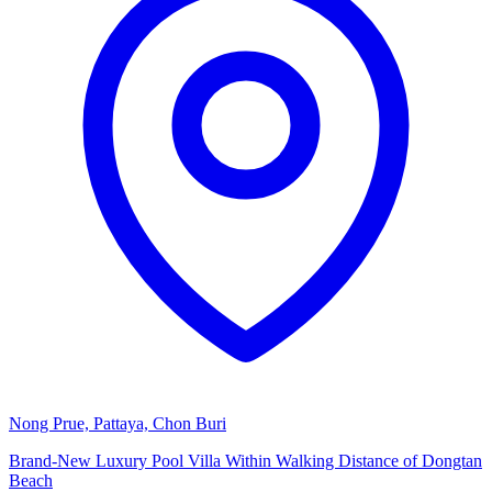
Nong Prue, Pattaya, Chon Buri
Brand-New Luxury Pool Villa Within Walking Distance of Dongtan
Beach