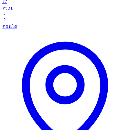
77
ตร.ม.
คอนโด