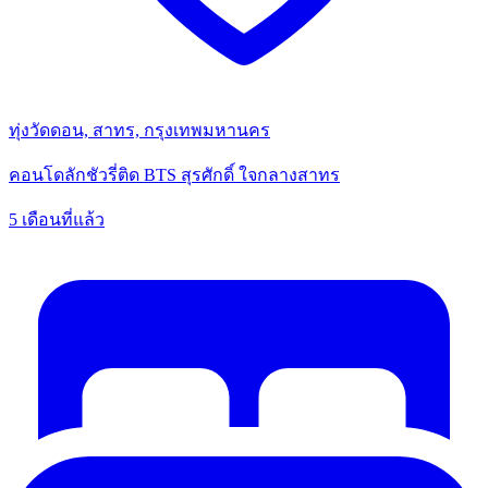
ทุ่งวัดดอน, สาทร, กรุงเทพมหานคร
คอนโดลักชัวรี่ติด BTS สุรศักดิ์ ใจกลางสาทร
5 เดือนที่แล้ว