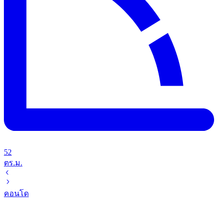
52
ตร.ม.
คอนโด