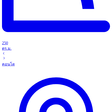
250
ตร.ม.
คอนโด