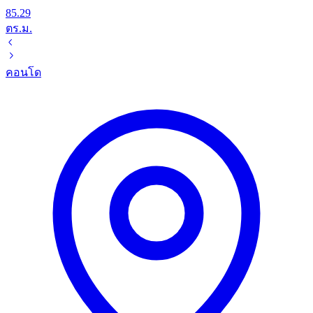
85.29
ตร.ม.
คอนโด