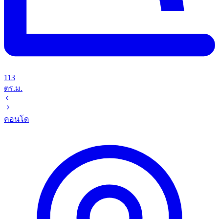
113
ตร.ม.
คอนโด