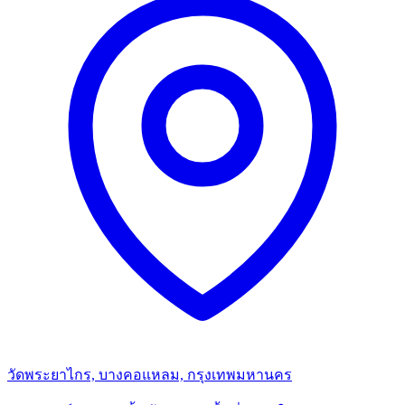
วัดพระยาไกร, บางคอแหลม, กรุงเทพมหานคร